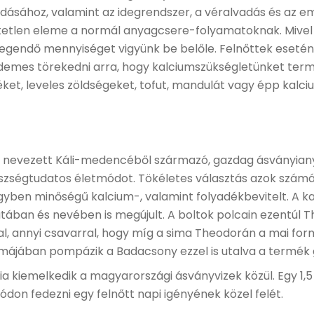
ásához, valamint az idegrendszer, a véralvadás és az 
etlen eleme a normál anyagcsere-folyamatoknak. Mivel a
 elegendő mennyiséget vigyünk be belőle. Felnőttek esetén
demes törekedni arra, hogy kalciumszükségletünket termé
éket, leveles zöldségeket, tofut, mandulát vagy épp kal
is nevezett Káli-medencéből származó,
gazdag ásványian
szségtudatos életmódot. Tökéletes választás azok számár
yben minőségű kalcium-, valamint folyadékbevitelt
. A 
tában és nevében is megújult. A boltok polcain ezentúl T
, annyi csavarral, hogy míg a sima Theodorán a mai form
 formájában pompázik a Badacsony ezzel is utalva a termé
 kiemelkedik a magyarországi ásványvizek közül. Egy 1,5
on fedezni egy felnőtt napi igényének közel felét.