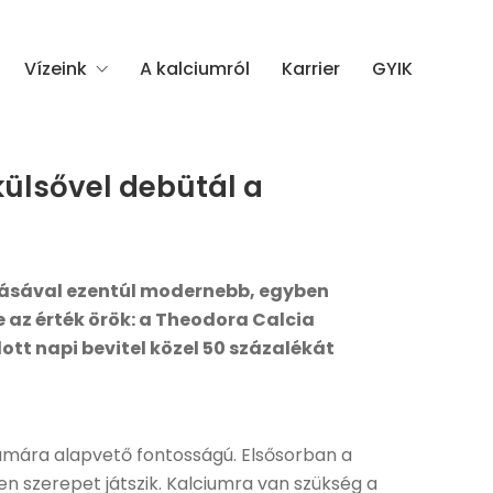
Vízeink
A kalciumról
Karrier
GYIK
külsővel debütál a
zásával ezentúl modernebb, egyben
e az érték örök
: a Theodora Calcia
t napi bevitel közel 50 százalékát
zámára alapvető fontosságú. Elsősorban a
en szerepet játszik. Kalciumra van szükség a