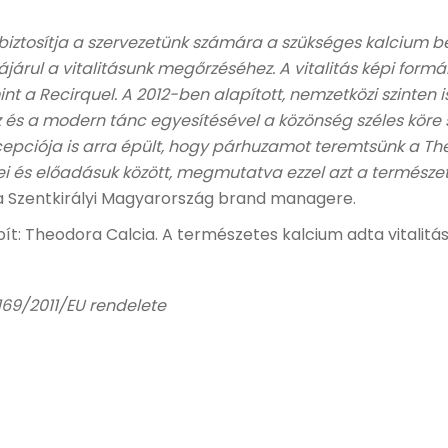
ztosítja a szervezetünk számára a szükséges kalcium bevi
árul a vitalitásunk megőrzéséhez. A vitalitás képi for
nt a Recirquel. A 2012-ben alapított, nemzetközi szinten i
z és a modern tánc egyesítésével a közönség széles köre
epciója is arra épült, hogy párhuzamot teremtsünk a T
 és előadásuk között, megmutatva ezzel azt a természetes
, a Szentkirályi Magyarország brand managere.
pít: Theodora Calcia. A természetes kalcium adta vitalitás
169/2011/EU rendelete