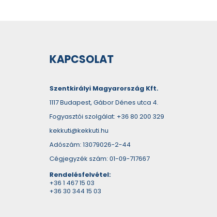
KAPCSOLAT
Szentkirályi Magyarország Kft.
1117 Budapest, Gábor Dénes utca 4.
Fogyasztói szolgálat: +36 80 200 329
kekkuti@kekkuti.hu
Adószám: 13079026-2-44
Cégjegyzék szám: 01-09-717667
Rendelésfelvétel:
+36 1 467 15 03
+36 30 344 15 03