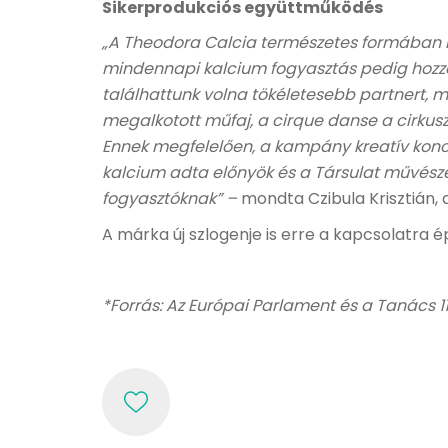
Sikerprodukciós együttműködés
„A Theodora Calcia természetes formában bi
mindennapi kalcium fogyasztás pedig hozzáj
találhattunk volna tökéletesebb partnert, mi
megalkotott műfaj, a cirque danse a cirkus
Ennek megfelelően, a kampány kreatív konc
kalcium adta előnyök és a Társulat művészei
fogyasztóknak” –
mondta
Czibula Krisztián
A márka új szlogenje is erre a kapcsolatra é
*Forrás: Az Európai Parlament és a Tanács 1