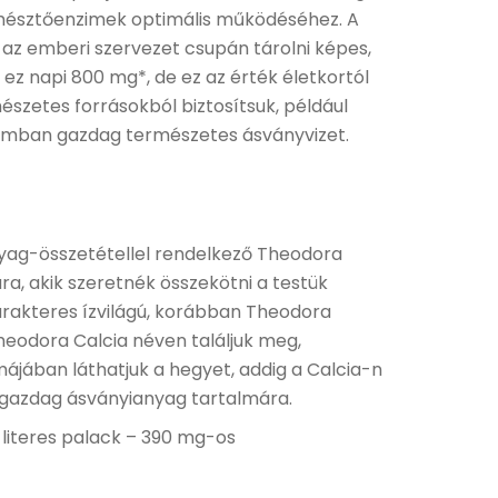
emésztőenzimek optimális működéséhez. A
z emberi szervezet csupán tárolni képes,
 ez napi 800 mg*, de ez az érték életkortól
szetes forrásokból biztosítsuk, például
ciumban gazdag természetes ásványvizet.
yag-összetétellel rendelkező
Theodora
a, akik szeretnék összekötni a testük
karakteres ízvilágú, korábban Theodora
heodora Calcia néven találjuk meg,
ájában láthatjuk a hegyet, addig a Calcia-n
k gazdag ásványianyag tartalmára.
 literes palack – 390 mg-os