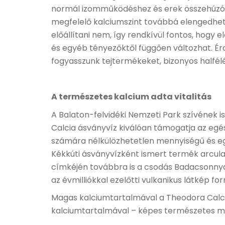
normál izomműködéshez és erek összehúzód
megfelelő kalciumszint továbbá elengedhet
előállítani nem, így rendkívül fontos, hogy
és egyéb tényezőktől függően változhat. Ér
fogyasszunk tejtermékeket, bizonyos halfél
A természetes kalcium adta vitalitás
A Balaton-felvidéki Nemzeti Park szívének 
Calcia ásványvíz kiválóan támogatja az egé
számára nélkülözhetetlen
mennyiségű és eg
Kékkúti ásványvízként ismert termék arcula
címkéjén továbbra is a csodás Badacsonnyal
az évmilliókkal ezelőtti vulkanikus látkép
Magas kalciumtartalmával a Theodora Calcia
kalciumtartalmával – képes természetes mód