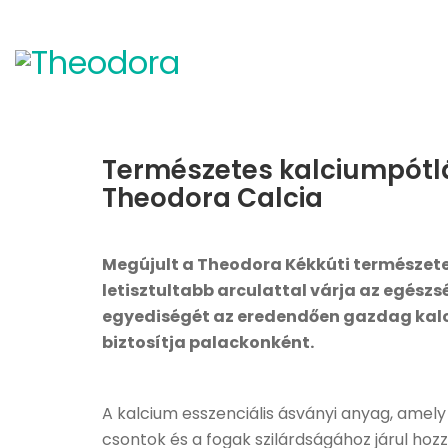
Természetes kalciumpótlás
Theodora Calcia
Megújult a Theodora Kékkúti természet
letisztultabb arculattal várja az egész
egyediségét az eredendően gazdag kalci
biztosítja palackonként.
A kalcium esszenciális ásványi anyag, amel
csontok és a fogak szilárdságához járul hoz