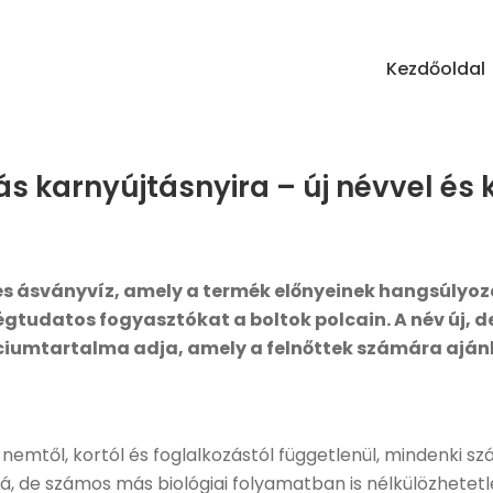
Kezdőoldal
 karnyújtásnyira – új névvel és 
es ásványvíz, amely a termék előnyeinek hangsúlyo
ségtudatos fogyasztókat a boltok polcain.
A név új, d
umtartalma adja, amely a felnőttek számára ajánlot
y
nemtől, kortól és foglalkozástól függetlenül
, mindenki s
zá, de számos más biológiai folyamatban is nélkülözhetetl