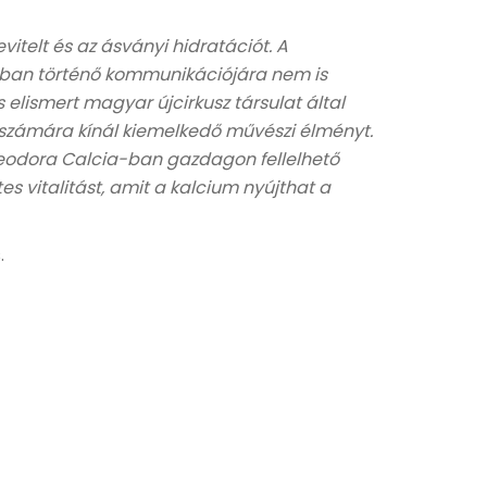
telt és az ásványi hidratációt. A
mában történő kommunikációjára nem is
s elismert magyar újcirkusz társulat által
 számára kínál kiemelkedő művészi élményt.
heodora Calcia-ban gazdagon fellelhető
 vitalitást, amit a kalcium nyújthat a
.