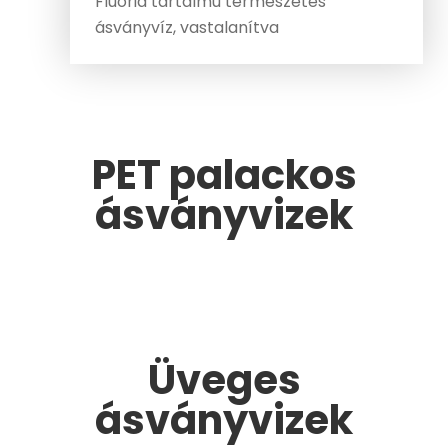
Fluorid tartalmú természetes
ásványvíz, vastalanítva
PET palackos
ásványvizek
Üveges
ásványvizek