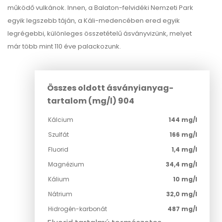
működő vulkánok. Innen, a Balaton-felvidéki Nemzeti Park
egyik legszebb táján, a Káli-medencében ered egyik
legrégebbi, különleges összetételű ásványvizünk, melyet
már több mint 110 éve palackozunk.
Összes oldott ásványianyag-
tartalom (mg/l) 904
Kálcium
144 mg/l
Szulfát
166 mg/l
Fluorid
1,4 mg/l
Magnézium
34,4 mg/l
Kálium
10 mg/l
Nátrium
32,0 mg/l
Hidrogén-karbonát
487 mg/l