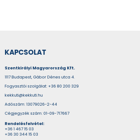
KAPCSOLAT
Szentkirályi Magyarország Kft.
1117 Budapest, Gábor Dénes utca 4.
Fogyasztói szolgálat: +36 80 200 329
kekkuti@kekkuti.hu
Adószám: 13079026-2-44
Cégjegyzék szám: 01-09-717667
Rendelésfelvétel:
+36 1 467 15 03
+36 30 344 15 03